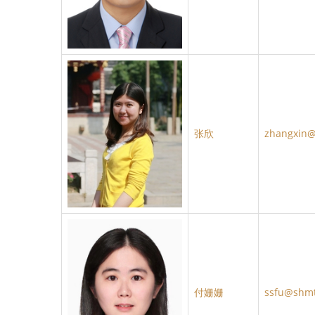
张欣
zhangxin@
付姗姗
ssfu@shmt