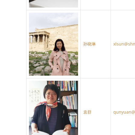
孙晓琳
xlsun@shm
袁群
qunyuan@