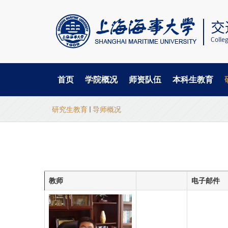
首页
学院概况
师资队伍
本科生教育
当
跳
研究生教育
导师概况
转
前
到
主
位
要
置
内
容
教师
电子邮件