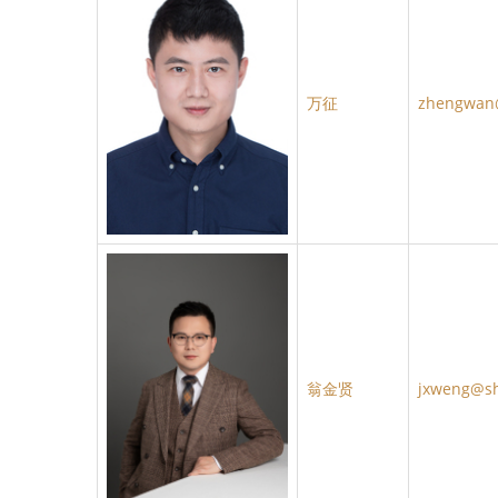
万征
zhengwan
翁金贤
jxweng@s