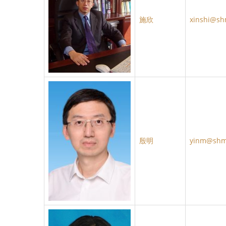
施欣
xinshi@sh
殷明
yinm@shm