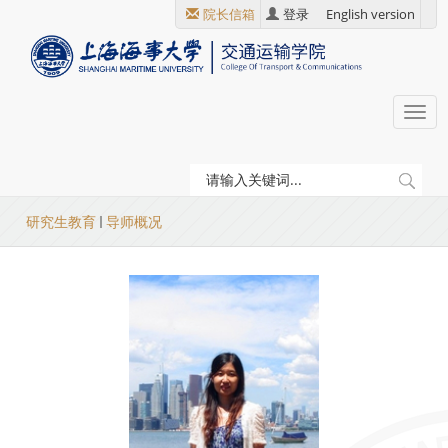
跳
院长信箱
登录
English version
转
到
主
要
Togg
内
navi
容
当
研究生教育
导师概况
前
位
置