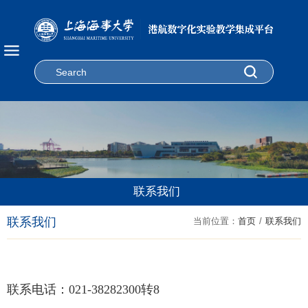
中心概况
中心成员
实验教学
运行管理
环境设备
教研成果
中心简介
联系我们
联系我们
规章制度
实验室简介
联系我们
当前位置：
首页
/
联系我们
仪器设备
教学成果
安全教育
中心视频
仪器预约
科研成果
联系电话：021-38282300转8
竞赛获奖