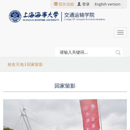
跳
院长信箱
登录
English version
转
到
主
要
Togg
内
navi
容
当
校友天地
回家留影
前
位
回家留影
置