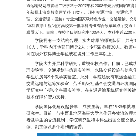
通运输规划与管理二级学科于2007年和2008年先后被国家
年获批上海高校高原学科（I类）。现有交通运输、交通管理、
理、交通管理（国航）专业为国家级特色专业；交通运输、交
“本科教学工程”地方高校第一批本科专业综合改革试点；交通
联盟认证。目前，在校全日制研究生400余人、本科生近2200
学院拥有一支结构合理、实力雄厚的师资队伍，共有专
16人，学科内其他部门博导2人；专职副教授30人。教师
师在境外获得博士学位或在境外工作三年以上。
学院大力开展科学研究，重视企校合作。
目前，已成
理实验室、交通规划与仿真实验室、水陆交通设施与信息
学生机房等
9
个教学实验室。此外，学院还设有航运金融
交通运输与运筹实验室，劳氏船级社基金会交通与环境国
学研究中心等
8
个科研实验室。在交通运输系统研究等关
技术保障和智力支持。
学院国际化建设起步早、成效显著。早在1983年就
研究生。目前，与中西非地区海事大学合作开办物流管理
者及学生的交流机制，学
院研究生和本科生出国交流交换
编、副主编及多个期刊的编委。