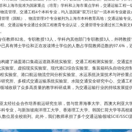
教育部和上海市批准为国家重点（培育）学科和上海市重点学科，交通运输工程一级
物流管理、交通工程4个本科专业，均入选国家“双万计划”一流本科专业建设
通管理（国航）、物流管理3个专业被列为上海市本科教育高地；交通运输专业
工程、交通运输专业通过全国工程教育专业认证，交通管理专业通过长三角新文
人。
任教师82名。专职教授13人，学科内其他部门专职教授3人，外聘教授
中已具有博士学位和正在攻读博士学位的人数占学院教师总数的97.6%，近
功构建了涵盖港口集疏运道路系统实验室、交通工程检测实验室、交通监
化实验室、虚拟现实实验室、现代港口综合实验室、集装箱码头自动化控
工程实验室、港口航运物流空间分析实验室、水运系统决策技术与评价重
际研究所、多模式交通运输系统实验室、水陆交通安全研究中心、交通工
键领域收获了众多高质量的教学科研成果，为交通运输行业的持续发展提
与亚太经社会合作培养航运研究生班，曾与世界海事大学、西澳大利亚大
本科专业，与新加坡南洋理工大学、香港理工大学、韩国仁荷大学等高校
人数位居全校前列
。此外，我们教师承担了多个交通运输领域SCIE/SSC