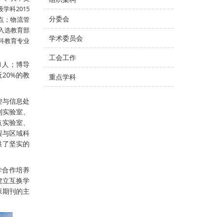
学科2015
分委会
点；物流管
入选教育部
学术委员会
科教育专业
工会工作
1人；博导
20%的教
重点学科
控与信息处
制实验室、
点实验室、
程与区域科
供了坚实的
学合作培养
建立互换学
I源期刊的主