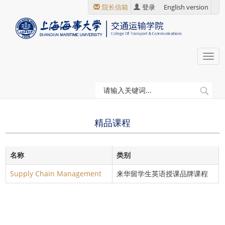
跳
院长信箱
登录
English version
转
到
主
要
Togg
内
navi
容
当
本科生教育
精品课程
前
位
精品课程
置
名称
类别
Supply Chain Management
来华留学生英语授课品牌课程