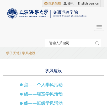
跳
院长信箱
登录
English version
转
到
主
要
Togg
内
navi
容
当
学子天地
学风建设
前
位
学风建设
置
点——个人学风活动
线——寝室学风活动
线——班级学风活动