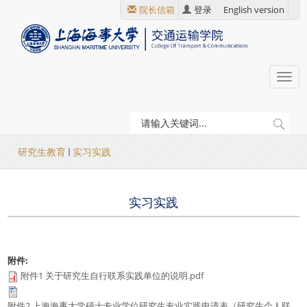
跳
院长信箱
登录
English version
转
到
主
要
Togg
内
navi
容
当
研究生教育
实习实践
前
位
实习实践
置
附件:
附件1 关于研究生自行联系实践单位的说明.pdf
附件2 上海海事大学硕士专业学位研究生专业实践申请表（研究生个人联