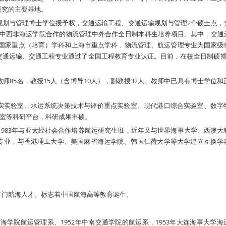
研究的主要基地。
规划与管理博士学位授予权，交通运输工程、交通运输规划与管理2个硕士点，
与中西非海运学院合作的物流管理中外合作全日制本科生培养项目。其中，交通
准为国家重点（培育）学科和上海市重点学科，物流管理、航运管理专业为国家级
通运输、交通工程专业通过了全国工程教育专业认证。目前，在校全日制硕博研
师85名，教授15人（含博导10人），副教授32人。教师中已具有博士学位和
实实验室、水运系统决策技术与评价重点实验室、现代港口综合实验室、数字
验室等科研平台，科研成果丰硕。
，1983年与亚太经社会合作培养航运研究生班，近年又与世界海事大学、西澳大
专业，与香港理工大学、美国麻省海运学院、韩国仁荷大学等大学建立互换学
专门航海人才。标志着中国航海高等教育诞生。
航海学院航运管理系、1952年中南交通学院的航运系，1953年大连海事大学