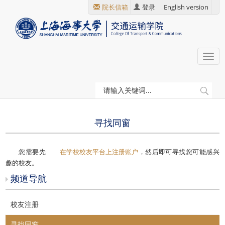
跳
院长信箱
登录
English version
转
到
主
要
Togg
内
navi
容
当
校友天地
寻找同窗
前
位
寻找同窗
置
您需要先
在学校校友平台上注册账户
，然后即可寻找您可能感兴
趣的校友。
频道导航
校友注册
寻找同窗