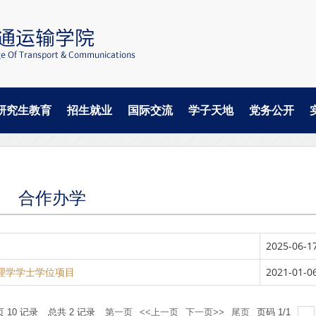
研究生教育
招生就业
国际交流
学子天地
党务公开
合作办学
2025-06-1
理学学士学位项目
2021-01-0
页
10
记录
总共
2
记录
第一页
<<上一页
下一页>>
尾页
页码
1
/
1