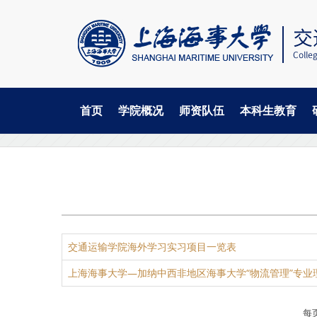
首页
学院概况
师资队伍
本科生教育
当
跳
国际交流
合作办学
转
前
到
主
位
要
置
内
容
交通运输学院海外学习实习项目一览表
上海海事大学—加纳中西非地区海事大学“物流管理”专业
每