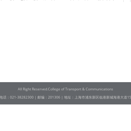
All Right Reserved.College of Transport & Communications
电话：021-38282300 | 邮编：201306 | 地址：上海市浦东新区临港新城海港大道15