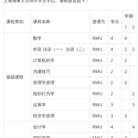
上海海事大学理学学士学位。课程设置如下：
学期
课程类别
课程名称
授课方
学分
1
2
数学
RMU
4
4
外语 法语（一） 法语（二）
RMU
4
2
2
计算机科学
RMU
2
2
沟通技巧
RMU
2
2
基础课程
管理学原理
RMU
2
2
组织行为学
RMU
2
2
运筹学
RMU
3
3
经济学原理
RMU
3
3
会计学
RMU
4
4
国际贸易
SMU
4
4