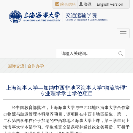
跳
院长信箱
登录
English version
转
到
主
要
Togg
内
navi
容
当
国际交流
合作办学
前
位
上海海事大学—加纳中西非地区海事大学“物流管理”
置
专业理学学士学位项目
经中国教育部批准，上海海事大学与中西非地区海事大学合作举
办物流与航运管理本科培养项目，该项目在中西非地区招生，第一、
二和第四学年在位于加纳的中西非地区海事大学上课，第三学年到上
海海事大学本部学习。学生修完全部课程并通过论文答辩后，可授予