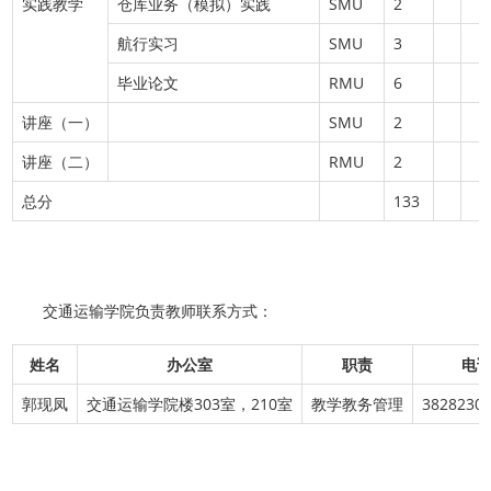
实践教学
仓库业务（模拟）实践
SMU
2
航行实习
SMU
3
毕业论文
RMU
6
讲座（一）
SMU
2
讲座（二）
RMU
2
总分
133
交通运输学院负责教师联系方式：
姓名
办公室
职责
电
郭现凤
交通运输学院楼303室，210室
教学教务管理
382823