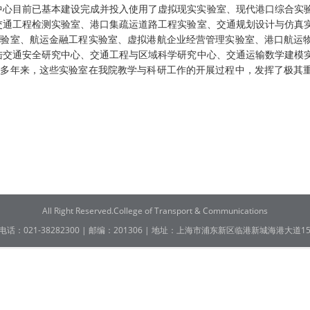
中心目前已基本建设完成并投入使用了虚拟现实实验室、现代港口综合实
交通工程检测实验室、港口集疏运道路工程实验室、交通规划设计与仿真
实验室、航运金融工程实验室、虚拟港航企业经营管理实验室、港口航运
陆交通安全研究中心、交通工程与区域科学研究中心、交通运输数学建模
。多年来，这些实验室在我院教学与科研工作的开展过程中，发挥了极其
All Right Reserved.College of Transport & Communications
电话：021-38282300 | 邮编：201306 | 地址：上海市浦东新区临港新城海港大道15