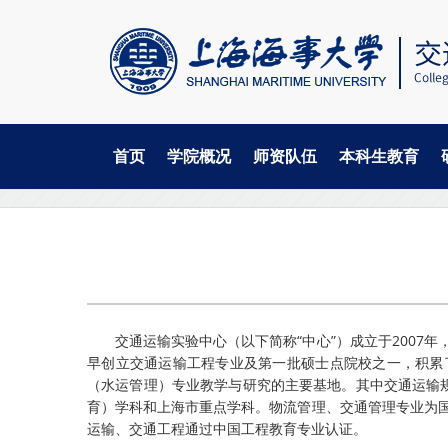
首页
学院概况
师资队伍
本科生教育
当
跳
导航
实验中心
中心概况
中心简介
转
前
到
主
位
要
置
内
容
交通运输实验中心（以下简称“中心”）成立于200
早创立交通运输工程专业及第一批硕士点院校之一，积累
（水运管理）专业教学与研究的主要基地。其中交通运输规
育）学科和上海市重点学科。物流管理、交通管理专业为
运输、交通工程通过中国工程教育专业认证。