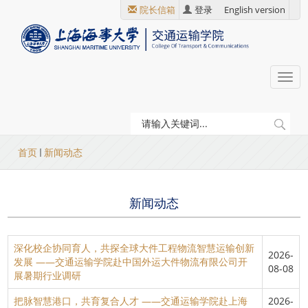
跳
院长信箱
登录
English version
转
到
主
要
Togg
内
navi
容
当
首页
新闻动态
前
位
新闻动态
置
深化校企协同育人，共探全球大件工程物流智慧运输创新
2026-
发展 ——交通运输学院赴中国外运大件物流有限公司开
08-08
展暑期行业调研
把脉智慧港口，共育复合人才 ——交通运输学院赴上海
2026-