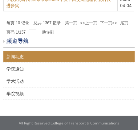
进步奖
04-04
每页
10
记录
总共
1367
记录
第一页
<<上一页
下一页>>
尾页
页码
1
/
137
跳转到
频道导航
新闻动态
学院通知
学术活动
学院视频
All Right Reserved.College of Transport & Communications
联系电话：021-38282300 | 邮编：201306 | 地址：上海市浦东新区临港新城海
港大道1550号