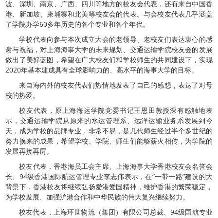
波、深圳、南京、广西、四川等地方的校友会代表，还有来自中国香
港、新加坡、柬埔寨和北美等校友会的代表。与会校友代表几乎涵盖
了学院办学60多年历史的各个专业和各个年代。
学校代表向参与本次成立大会的老领导、老校友们表达衷心的感
谢与祝福，对上海海事大学的未来规划、交通运输学院校友会的发展
做出了美好蓝图，希望在广大校友们和学校师生的共同建设下，实现
2020年基本建成具有全球影响力的、高水平的海事大学的目标。
来自海内外的校友代表们热情地发表了自己的感想，表达了对母
校的热爱。
校友代表，原上海海运学院党委书记王恩田教授深有感触地表
示，交通运输学院从原来的水运管理系、远洋运输业务系发展到今
天，成为学校的品牌专业，非常不易，是几代师生经过半个多世纪的
努力换来的成果，希望学校、学院、师生们能够薪火相传，为学院的
发展再接再厉。
校友代表，香港海员工会主席、上海海事大学香港校友会名誉会
长、94级香港国际航运管理专业李志伟表示，在“一带一路”建设的大
背景下，香港校友将继续弘扬爱港爱国精神，维护香港的繁荣稳定，
为学校发展、加强沪港合作和中华民族的伟大复兴继续努力。
校友代表，上海环世物流（集团）有限公司总裁、94级国航专业