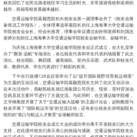
林杰回忆了在民生路老校区学习生活的时光，非常感谢母校和老师的
栽培，祝福母校发展越来越好。
交通运输学院葛颖恩院长向校友会第一届理事会作了《校友会筹
备情况工作报告》。全体理事选举葛院长担任上海海事大学交通运输
学院校友会会长。经会长推荐，理事会审议通过由孙明老师和刘国忠
老师分别担任上海海事大学交通运输学院校友会秘书长、副秘书长。
为庆祝上海海事大学交通运输学院校友会正式成立，在大礼堂举
办了“聚首·远航”专场演出，各位校友代表和学生代表到场观看了此次
演出。校合唱队、舞蹈团、健美操队、室内乐乐团、武术队和校友代
表、教师代表、学生代表进行了精彩的表演。
下午在行政楼128会议室举办了以“提升国际视野培育航运精英”
为主题的互动活动，交通运输学院葛颖恩院长主持了此次互动活动，
在本次活动中，燕献凯校友就亿海集团公司历史、现状，背对背加油
交易及其主要环节进行了主题交流。与此同时，在交通运输学院楼，
王学锋教授开展了关于“交通运输大战略”的主题讨论会；赵刚教授与
校友开展了“国际航运市场”的交流活动；还有多位校友在孙明副院长
组织的“港口与航运人才教育”会场畅所欲言。
交通运输学院校友会成立大会的成功举办离不开老校友们的大力
支持，在此谨对校友们表示衷心的祝福与感谢。交通运输学院校友会
的正式成立，不仅能增进往届校友们的友谊，也搭建了学校与校友们