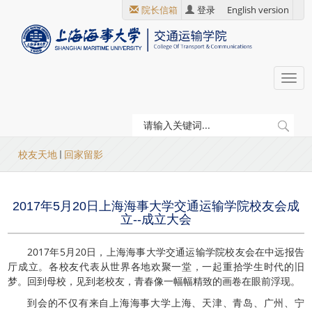
跳
院长信箱
登录
English version
转
到
主
要
Togg
内
navi
容
当
校友天地
回家留影
前
位
2017年5月20日上海海事大学交通运输学院校友会成
置
立--成立大会
2017年5月20日，上海海事大学交通运输学院校友会在中远报告
厅成立。各校友代表从世界各地欢聚一堂，一起重拾学生时代的旧
梦。回到母校，见到老校友，青春像一幅幅精致的画卷在眼前浮现。
到会的不仅有来自上海海事大学上海、天津、青岛、广州、宁