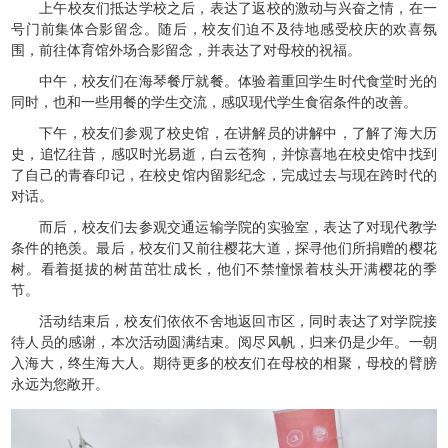
上午校友们抵达学校之后，表达了返校的激动与兴奋之情，在一
号门前集体合影留念。随后，校友们迫不及待地感受校庆的欢喜氛
围，前往体育馆外场合影留念，并表达了对母校的祝福。
中午，校友们在海琴餐厅就餐。体验着重回学生时代食堂时光的
同时，也和一些用餐的学生交流，感叹现代学生食宿条件的改善。
下午，校友们参观了校史馆，在讲解员的讲解中，了解了海大历
史，追忆往昔，感叹时光易逝，白云苍狗，并惊喜地在校史馆中找到
了自己的青春印记，在校史馆内留影纪念，完成过去与现在跨时代的
对话。
而后，校友们去参观交通运输学院的实验室，表达了对现代教学
条件的艳羡。最后，校友们又前往樱花大道，探寻他们所捐赠的樱花
树。看着挺拔的树苗茁壮成长，他们不禁憧憬着枝头开满樱花的季
节。
活动结束后，校友们依依不舍地返回市区，同时表达了对学院接
待人员的感谢，本次活动圆满结束。阅尽风帆，归来仍是少年。一朝
入海大，终生海大人。期待更多的校友们在母校的相聚，母校的臂膀
永远为您敞开。