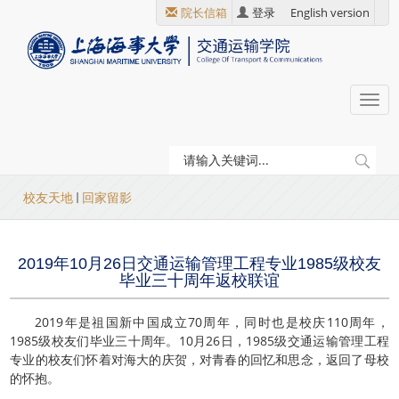
跳
院长信箱
登录
English version
转
到
主
要
Togg
内
navi
容
当
校友天地
回家留影
前
位
2019年10月26日交通运输管理工程专业1985级校友
置
毕业三十周年返校联谊
2019年是祖国新中国成立70周年，同时也是校庆110周年，
1985级校友们毕业三十周年。10月26日，1985级交通运输管理工程
专业的校友们怀着对海大的庆贺，对青春的回忆和思念，返回了母校
的怀抱。