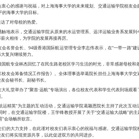
达衷心的感谢与祝福，对上海海事大学的未来规划、交通运输学院校友会
平的海事大学的目标。
表达了对母校的热爱。
感触地表示，交通运输学院从原来的水运管理系、远洋运输业务系发展到
够薪火相传，为学院的发展再接再厉。
会名誉会长、94级香港国际航运管理专业李志伟表示，在“一带一路”
伟大复兴继续努力。
级国航专业林杰回忆了在民生路老校区学习生活的时光，非常感谢母校和
《校友会筹备情况工作报告》。全体理事选举葛院长担任上海海事大学交
校友会秘书长、副秘书长。
大礼堂举办了“聚首·远航”专场演出，各位校友代表和学生代表到场观
演。
育航运精英”为主题的互动活动，交通运输学院葛颖恩院长主持了此次互
时，在交通运输学院楼，王学锋教授开展了关于“交通运输大战略”的主
育”会场畅所欲言。
友们的大力支持，在此谨对校友们表示衷心的祝福与感谢。交通运输学院
校友们将实现资源共享，以此促进双方的共同进步。