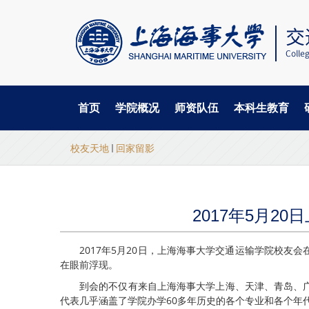
首页
学院概况
师资队伍
本科生教育
当
跳
校友天地
回家留影
转
前
到
主
位
要
置
内
2017年5月2
容
2017年5月20日，上海海事大学交通运输学院校
在眼前浮现。
到会的不仅有来自上海海事大学上海、天津、青岛、
代表几乎涵盖了学院办学60多年历史的各个专业和各个年