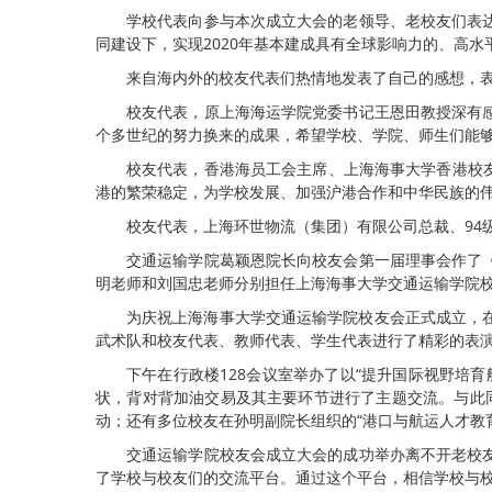
学校代表向参与本次成立大会的老领导、老校友们表
同建设下，实现2020年基本建成具有全球影响力的、高水
来自海内外的校友代表们热情地发表了自己的感想，
校友代表，原上海海运学院党委书记王恩田教授深有
个多世纪的努力换来的成果，希望学校、学院、师生们能
校友代表，香港海员工会主席、上海海事大学香港校友
港的繁荣稳定，为学校发展、加强沪港合作和中华民族的
校友代表，上海环世物流（集团）有限公司总裁、94
交通运输学院葛颖恩院长向校友会第一届理事会作了
明老师和刘国忠老师分别担任上海海事大学交通运输学院
为庆祝上海海事大学交通运输学院校友会正式成立，在
武术队和校友代表、教师代表、学生代表进行了精彩的表
下午在行政楼128会议室举办了以“提升国际视野培
状，背对背加油交易及其主要环节进行了主题交流。与此同
动；还有多位校友在孙明副院长组织的“港口与航运人才教
交通运输学院校友会成立大会的成功举办离不开老校
了学校与校友们的交流平台。通过这个平台，相信学校与