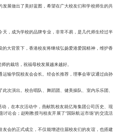
的发展做出了美好蓝图，希望在广大校友们和学校师生的共
今天，成为学校的品牌专业，非常不易，是几代师生经过半
建设的大背景下，香港校友将继续弘扬爱港爱国精神，维护香
老师的栽培，祝福母校发展越来越好。
通运输学院校友会会长。经会长推荐，理事会审议通过由孙
看了此次演出。校合唱队、舞蹈团、健美操队、室内乐乐团、
动活动，在本次活动中，燕献凯校友就亿海集团公司历史、现
题讨论会；赵刚教授与校友开展了“国际航运市场”的交流活
校友会的正式成立，不仅能增进往届校友们的友谊，也搭建