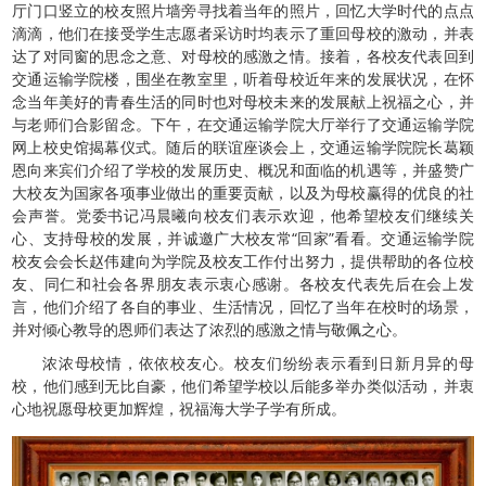
厅门口竖立的校友照片墙旁寻找着当年的照片，回忆大学时代的点点
滴滴，他们在接受学生志愿者采访时均表示了重回母校的激动，并表
达了对同窗的思念之意、对母校的感激之情。接着，各校友代表回到
交通运输学院楼，围坐在教室里，听着母校近年来的发展状况，在怀
念当年美好的青春生活的同时也对母校未来的发展献上祝福之心，并
与老师们合影留念。下午，在交通运输学院大厅举行了交通运输学院
网上校史馆揭幕仪式。随后的联谊座谈会上，交通运输学院院长葛颖
恩向来宾们介绍了学校的发展历史、概况和面临的机遇等，并盛赞广
大校友为国家各项事业做出的重要贡献，以及为母校赢得的优良的社
会声誉。党委书记冯晨曦向校友们表示欢迎，他希望校友们继续关
心、支持母校的发展，并诚邀广大校友常“回家”看看。交通运输学院
校友会会长赵伟建向为学院及校友工作付出努力，提供帮助的各位校
友、同仁和社会各界朋友表示衷心感谢。各校友代表先后在会上发
言，他们介绍了各自的事业、生活情况，回忆了当年在校时的场景，
并对倾心教导的恩师们表达了浓烈的感激之情与敬佩之心。
浓浓母校情，依依校友心。校友们纷纷表示看到日新月异的母
校，他们感到无比自豪，他们希望学校以后能多举办类似活动，并衷
心地祝愿母校更加辉煌，祝福海大学子学有所成。