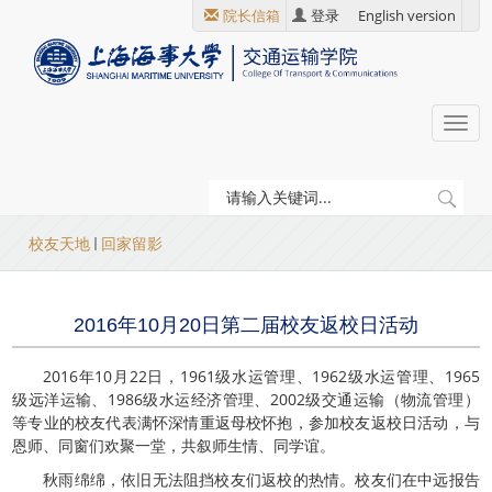
跳
院长信箱
登录
English version
转
到
主
要
Togg
内
navi
容
当
校友天地
回家留影
前
位
2016年10月20日第二届校友返校日活动
置
2016年10月22日，1961级水运管理、1962级水运管理、1965
级远洋运输、1986级水运经济管理、2002级交通运输（物流管理）
等专业的校友代表满怀深情重返母校怀抱，参加校友返校日活动，与
恩师、同窗们欢聚一堂，共叙师生情、同学谊。
秋雨绵绵，依旧无法阻挡校友们返校的热情。校友们在中远报告