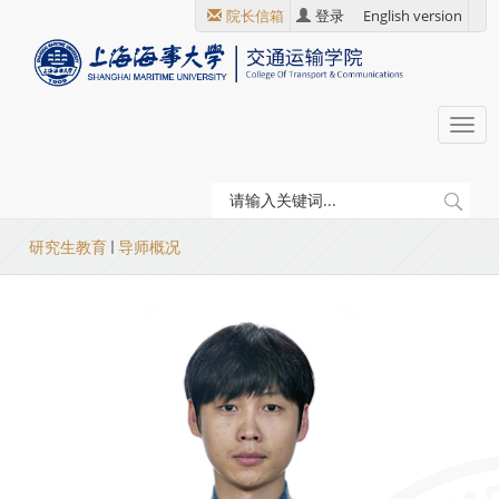
跳
院长信箱
登录
English version
转
到
主
要
Togg
内
navi
容
当
研究生教育
导师概况
前
位
置