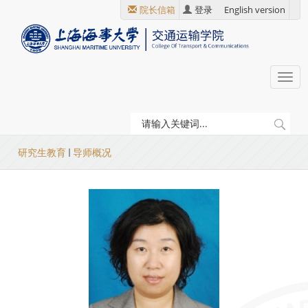
跳
院长信箱
登录
English version
转
到
主
要
Togg
内
navi
容
当
研究生教育
导师概况
前
位
置