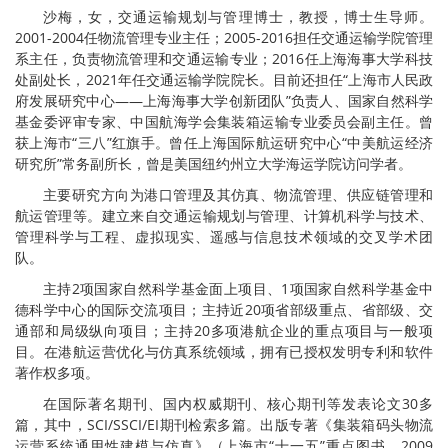
沙梅，女，交通运输规划与管理博士，教授，博士生导师。
2001-2004任物流管理专业主任；2005-2016担任交通运输学院管理
系主任，负责物流管理和交通运输专业；2016任上海海事大学科技
处副处长，2021年任交通运输学院院长。目前还担任“上海市人民政
府发展研究中心——上海海事大学创新团队”负责人、国家自然科学
基金委评审专家、中国航海学会集装箱运输专业委员会副主任。曾
获上海市“三八”红旗手。曾任上海国际航运研究中心“中美航运经济
研究所”常务副所长，曾是美国纽约州立大学海运学院访问学者。
主要研究方向为港口管理及其仿真、物流管理、供应链管理和
航运管理等。建立来自交通运输规划与管理、计算机科学与技术、
管理科学与工程、虚拟现实、遥感与信息技术领域的交叉学术团
队。
主持2项国家自然科学基金面上项目、1项国家自然科学基金中
德科学中心的国际交流项目；主持近20项省部级重点、省部级、交
通部和局级纵向项目；主持20多项港航企业的重点项目与一般项
目。在港航运营优化与仿真系统领域，拥有已授权发明专利和软件
著作权多项。
在国际著名期刊、国内权威期刊、核心期刊等发表论文30多
篇，其中，SCI/SSCI/EI期刊检索多篇。出版专著《集装箱码头物流
运营系统通用性建模与仿真》（上海市“十一五”重点图书，2009