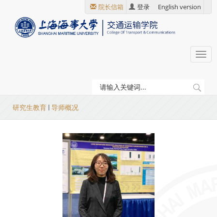
跳
院长信箱
登录
English version
转
到
主
要
Togg
内
navi
容
当
研究生教育
导师概况
前
位
置