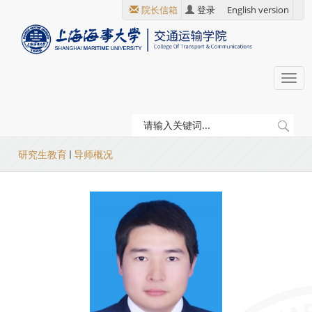
跳
院长信箱
登录
English version
转
到
主
要
Togg
内
navi
容
当
研究生教育
导师概况
前
位
置