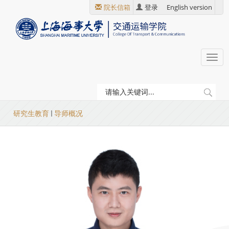
跳
院长信箱
登录
English version
转
到
主
要
Togg
内
navi
容
当
研究生教育
导师概况
前
位
置