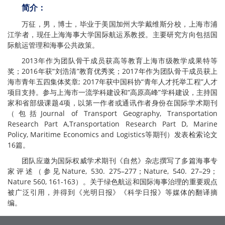
简介：
万征，男，博士，毕业于美国加州大学戴维斯分校，上海市浦
江学者，现任上海海事大学国际航运系教授。主要研究方向包括国
际航运管理和海事公共政策。
2013年作为团队骨干成员获高等教育上海市级教学成果特等
奖；2016年获“刘浩清”教育优秀奖；2017年作为团队骨干成员获上
海市青年五四集体奖章; 2017年获中国科协“青年人才托举工程”人才
项目支持。参与上海市一流学科建设和“高原高峰”学科建设，主持国
家和省部级课题4项，以第一作者或通讯作者身份在国际学术期刊
（包括Journal of Transport Geography, Transportation
Research Part A,Transportation Research Part D, Marine
Policy, Maritime Economics and Logistics等期刊）发表检索论文
16篇。
团队应邀为国际权威学术期刊《自然》杂志撰写了多篇海事专
家评述（参见Nature, 530. 275–277；Nature, 540. 27–29；
Nature 560, 161-163）。关于绿色航运和国际海事治理的重要观点
被广泛引用，并得到《光明日报》《科学日报》等媒体的翻译摘
编。