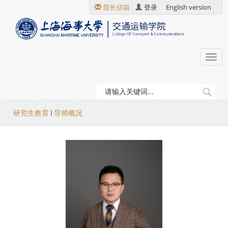
跳
院长信箱
登录
English version
转
到
主
要
Togg
内
navi
容
当
研究生教育
导师概况
前
位
置