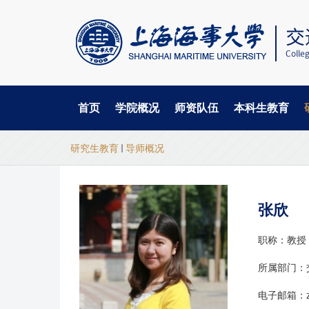
首页
学院概况
师资队伍
本科生教育
当
跳
研究生教育
导师概况
转
前
到
主
位
要
张欣
置
内
容
职称：教授
所属部门：
电子邮箱：zha