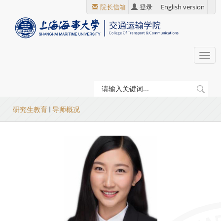
跳
院长信箱
登录
English version
转
到
主
要
Togg
内
navi
容
当
研究生教育
导师概况
前
位
置