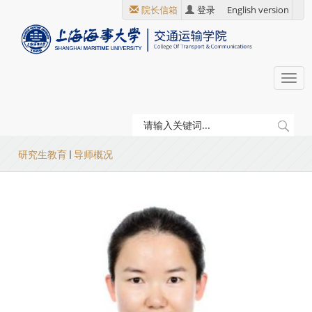
跳
院长信箱
登录
English version
转
到
主
要
Togg
内
navi
容
当
研究生教育
导师概况
前
位
置