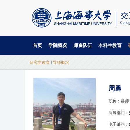
首页
学院概况
师资队伍
本科生教育
当
跳
研究生教育
导师概况
转
前
到
主
位
要
周勇
置
内
容
职称：讲师
所属部门：
电子邮箱：zh