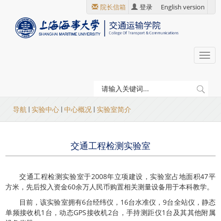
跳
院长信箱
登录
English version
转
到
主
要
Togg
内
navi
容
当
导航
实验中心
中心概况
实验室简介
前
位
交通工程检测实验室
置
交通工程检测实验室于2008年立项建设，实验室占地面积47平
方米，先后投入资金60余万人民币购置相关测量设备用于本科教学。
目前，该实验室拥有6台经纬仪，16台水准仪，9台全站仪，静态
单频接收机1台，动态GPS接收机2台，手持测距仪1台及其其他附属