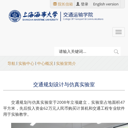
跳
院长信箱
登录
English version
转
到
主
要
Togg
内
navi
容
当
导航
实验中心
中心概况
实验室简介
前
位
交通规划设计与仿真实验室
置
交通规划与仿真实验室于2008年立项建立，实验室占地面积47
平方米，先后投入资金62万元人民币购买计算机和交通工程专业软件
用于实验教学。