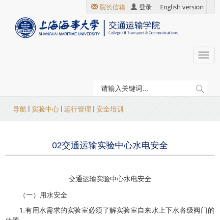
跳
院长信箱
登录
English version
转
到
主
要
Togg
内
navi
容
当
导航
实验中心
运行管理
安全培训
前
位
02交通运输实验中心水电安全
置
交通运输实验中心水电安全
（一）用水安全
1.有用水需求的实验室必须了解实验室自来水上下水各级阀门的