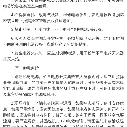
电器设备在实验室内使用。
4.不得擅自拆、改电气线路、维修电器设备，发现电器设备损坏
应该立即上报实验室管理员或任课老师。
5.禁止乱拉、乱接电线、不可使用自制拖线板等设备。
6.实验人员长时间离开实验室，必须切断电源开关。对于长时间
不间断使用的电器设备，应采取必要的防护措施。
7.发生电器火灾时，应立刻切断电源，用干粉等不导电的灭火器
扑灭火焰。
（三）触电救护
1.迅速脱离电源。如果电源开关离救护人员很近时，应立即拉掉
开关切断电源；当电源开关离救护人员较远时，可用绝缘手套或木棒
将电源切断。如导线搭在触电者的身上或压在身下时，可用干燥木棍
及其它绝缘物体将电源线挑开。
2.现场救护，当触电者脱离电源后，如果神志清醒，使其安静休
息；如果严重灼伤，应送医院诊治。如果触电者神志昏迷，但还有心
跳呼吸，应该将触电者仰卧，解开衣服，以利于呼吸；周围的空气要
流通，要严密观察，并迅速拨打120急救电话，请医生前来诊治或送
医院检查治疗。如果触电者呼吸停止，心脏暂时停止跳动，但尚未真