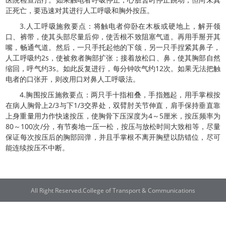
正死亡，要迅速对其进行人工呼吸和胸外按压。
3.人工呼吸施救要点：将触电者仰卧在木板或硬地上，解开领
口、裤带，使其头部尽量后仰，使舌根不致阻塞气道。再用手掰开其
嘴，畅通气道。然后，一只手托起他的下颌，另一只手捏紧其鼻子，
人工呼吸约2s，使被救者胸部扩张；接着放松口、鼻，使其胸部自然
缩回，呼气约3s。如此反复进行，每分钟吹气约12次。如果无法把触
电者的口张开，则改用口对鼻人工呼吸法。
4.胸围按压施救要点：两只手十指相叠，手指翘起，用手掌根按
在病人胸骨上2/3与下1/3交界处，双臂肘关节伸直，肩手保持垂直靠
上身重量用力作快速按压，使胸骨下压深度为4～5厘米，按压频率为
80～100次/分，有节奏地一压一松，按压与放松时间大致相等，尽量
保证每次按压后的胸部回弹，并且手掌根不离开胸壁以防错位，尽可
能连续按压不中断。
All Right Reserved.College of Transport & Communications
联系电话：021-38282300 | 邮编：201306 | 地址：上海市浦东新区临港新城海
港大道1550号