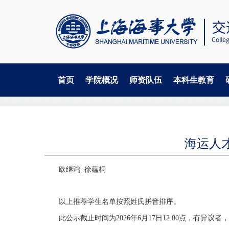
首页
学院概况
师资队伍
本科生教育
当
跳
首页
学院通知
转
前
到
主
位
要
置
内
海运人
容
欧继鸿
徐蕴桐
以上推荐学生名单按照姓氏拼音排序。
此公示截止时间为
2026年6月17日12:00点，有异