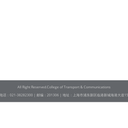
All Right Reserved.College of Transport & Communications
电话：021-38282300 | 邮编：201306 | 地址：上海市浦东新区临港新城海港大道15