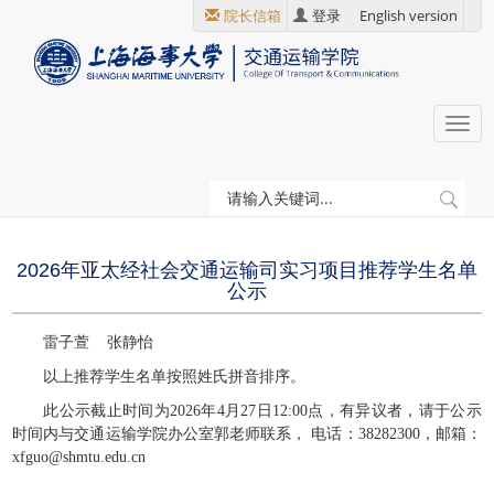
跳
院长信箱
登录
English version
转
到
主
要
Togg
内
navi
容
当
首页
学院通知
前
位
2026年亚太经社会交通运输司实习项目推荐学生名单
置
公示
雷子萱 张静怡
以上推荐学生名单按照姓氏拼音排序。
此公示截止时间为2026年4月27日12:00点，有异议者，请于公示
时间内与交通运输学院办公室郭老师联系， 电话：
38282300，邮箱：
xfguo@shmtu.edu.cn