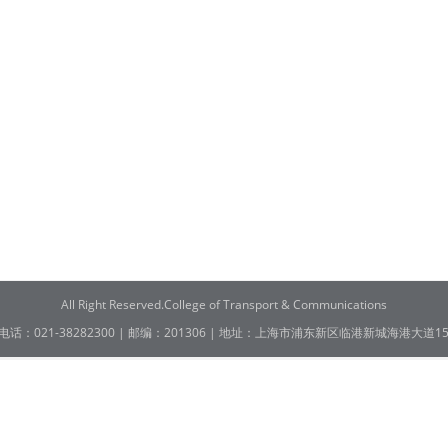
All Right Reserved.College of Transport & Communications
电话：021-38282300 | 邮编：201306 | 地址：上海市浦东新区临港新城海港大道15