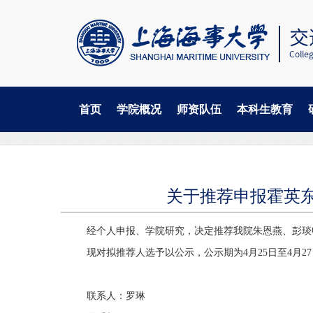
首页
学院概况
师资队伍
本科生教育
当
跳
首页
学院通知
转
前
到
主
位
要
置
内
关于推荐申报霍英东
容
经个人申报、
学院
研究，决定推
荐
我院朱恩燕、彭琰
现对拟推荐人选予以公示，公示期为
4
月
25
日至
4
月
27
联系人：
罗琳