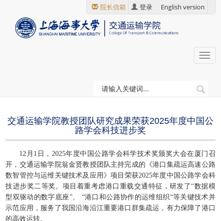
跳
院长信箱
登录
English version
转
到
主
要
Togg
内
navi
容
当
首页
新闻动态
前
位
交通运输学院教授团队研究成果荣获2025年度中国公
置
路学会科技进步奖
12月1日，2025年度中国公路学会科学技术奖颁奖大会在厦门召
开，交通运输学院翁金贤教授团队主持完成的《港口集疏运高速公路
数智管控与运维关键技术及应用》项目荣获2025年度中国公路学会科
技进步奖二等奖。项目着重考虑港口重载交通特征，研发了“数据模
型双驱动的数字底座”、 “港口和公路协作的运维组织“等关键技术并
示范应用，服务了我国沿海沿江重要港口群集疏运，有力保障了港口
的高效运转。