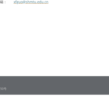
xfguo@shmtu.edu.cn
邮箱：
50号