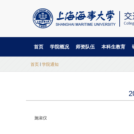
首页
学院概况
师资队伍
本科生教育
当
跳
首页
学院通知
转
前
到
主
位
要
置
内
容
施淑仪