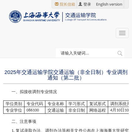
跳
院长信箱
登录
English version
转
到
主
要
Togg
内
navi
容
当
首页
学院通知
前
位
2025年交通运输学院交通运输（非全日制）专业调剂
置
通知（第二批）
一、拟接收调剂专业情况
学位类别
专业代码
专业名称
学习形式
复试形式
调剂系统开
专业学位
交通运输
非全日制
网络远程
月
日
086100
4
10
10
二、注意事项
、
等相关文件公布在上海海事大学研究
复试录取办法
调剂办法
1.