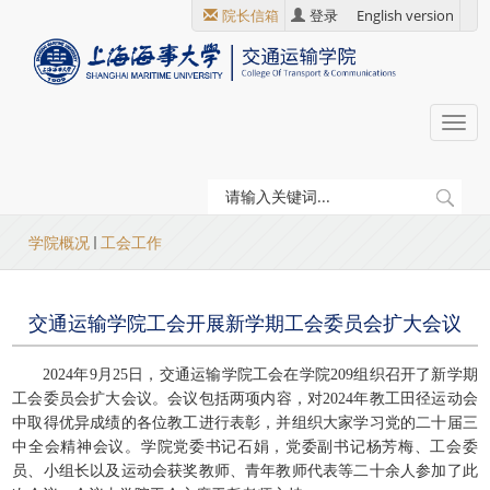
跳
院长信箱
登录
English version
转
到
主
要
Togg
内
navi
容
当
学院概况
工会工作
前
位
交通运输学院工会开展新学期工会委员会扩大会议
置
2024
年9月25日，交通运输学院工会在学院209组织召开了新学期
工会委员会扩大会议。会议包括两项内容，对2024年教工田径运动会
中取得优异成绩的各位教工进行表彰，并组织大家学习党的二十届三
中全会精神会议。学院党委书记石娟，党委副书记杨芳梅、工会委
员、小组长以及运动会获奖教师、青年教师代表等二十余人参加了此