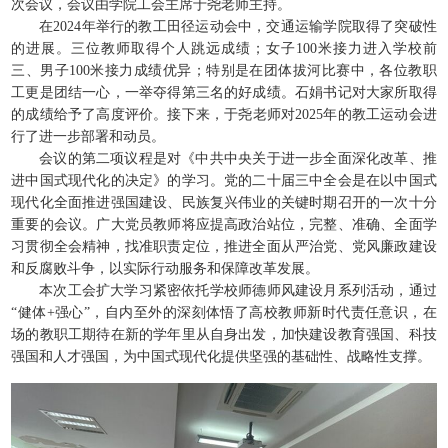
次会议，会议由学院工会主席于尧老师主持。
在2024年举行的教工田径运动会中，交通运输学院取得了突破性
的进展。三位教师取得个人跳远成绩；女子100米接力进入学校前
三、男子100米接力成绩优异；特别是在团体拔河比赛中，各位教职
工更是团结一心，一举夺得第三名的好成绩。石娟书记对大家所取得
的成绩给予了高度评价。接下来，于尧老师对2025年的教工运动会进
行了进一步部署和动员。
会议的第二项议程是对《中共中央关于进一步全面深化改革、推
进中国式现代化的决定》的学习。党的二十届三中全会是在以中国式
现代化全面推进强国建设、民族复兴伟业的关键时期召开的一次十分
重要的会议。广大党员教师将应提高政治站位，完整、准确、全面学
习贯彻全会精神，找准职责定位，推进全面从严治党、党风廉政建设
和反腐败斗争，以实际行动服务和保障改革发展。
本次工会扩大学习紧密依托学校师德师风建设月系列活动，通过
“健体+强心”，自内至外的深刻体悟了高校教师新时代责任意识，在
场的教职工期待在新的学年里从自身出发，加快建设教育强国、科技
强国和人才强国，为中国式现代化提供坚强的基础性、战略性支撑。