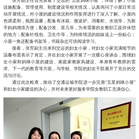
张芳副主任首先查看了交运的
“五星妈咪小屋”，详细了解了小屋
设施配备、管理使用、制度建设等相关情况，认真询问了小屋日常活
动开展情况，对小屋的建设情况和作用发挥进行了深入了解。小屋内
色调柔和，氛围温馨，配备有冰箱、微波炉、消毒柜、水池等，为新
手妈妈增添方便；配备沙发、茶几等，为有需要的女教职工提供休憩
的地方；配备针线包、卫生巾等，为特殊情况的姐妹送上一份贴心；
小屋一角还配备书架等，书籍杂志可供阅读学习。
接着，张芳副主任来到交运的妇女小家，对妇女小家充满细节的
温馨布置表示了肯定，并在妇女小家开展了一次暖心座谈会，围绕妇
女小家和妈咪小屋的建设、家庭家教家风建设、单身青年教师的需
求、下一代的教育等方面，与学校、学院的妇女干部展开了充分的交
流与讨论。
通过此次检查，推动了交通运输学院进一步完善
“五星妈咪小屋”
和妇女小家建设的决心，并对未来更好服务学院女教职工充满信心。