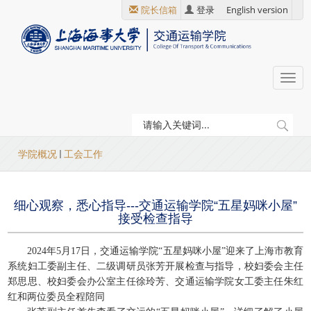
跳
院长信箱
登录
English version
转
到
主
要
Togg
内
navi
容
当
学院概况
工会工作
前
位
细心观察，悉心指导---交通运输学院“五星妈咪小屋”
置
接受检查指导
2024年5月17日，交通运输学院“五星妈咪小屋”迎来了上海市教育
系统妇工委副主任、二级调研员张芳开展检查与指导，校妇委会主任
郑思思、校妇委会办公室主任徐玲芳、交通运输学院女工委主任朱红
红和两位委员全程陪同