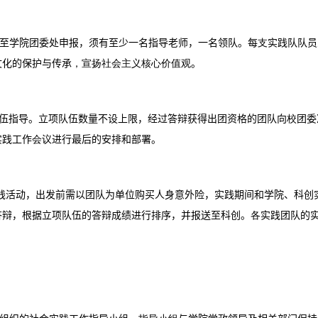
至学院团委处申报，须有至少一名指导老师，一名领队。每
支
实践队队员
文化的保护与传承
，宣扬社会主义核心价值观
。
伍指导。立项队伍数量不设上限，经过答辩获得出团资格的团队向
校
团委
实践工作
会议
进行最后的安排和部署。
践活动，出发前需以团队为单位购买人身意外险，实践期间和学院、科创
答辩，根据立项队伍的答辩成绩进行排序，并报送至科创。
各
实践团队的