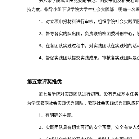
第
六
条
学院成立
由党委副书记、团委书记及相关老师
持力度
。指导小组下设学院大学生社会实践部，明确一名
1
、对立项申报材料进行审核，组织学院社会实践团
2、督导各实践
队
出团，负责联络校团委
科创中心
，
3、在各团队实践过程中，对实践团队在实践地的活
4
、督促实践团队提交实践成果，审核各实践团队是
第
五
章
评奖推优
第
七
条
学院
对
实践团队进行初审。没有完成基本任务
为
学院
暑期社会实践优秀团队
，
暑期社会实践优秀团队应
1、有明确的主题。
2、实践团队具有切实可行的安全预案，安全有专人