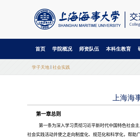
首页
学院概况
师资队伍
本科生教育
当
跳
学子天地
社会实践
转
前
到
主
位
要
置
内
上海海
容
第一章总则
第一条
为深入学习贯彻习近平新时代中国特色社会主
社会实践活动并使之走向制度化、规范化和科学化，帮助