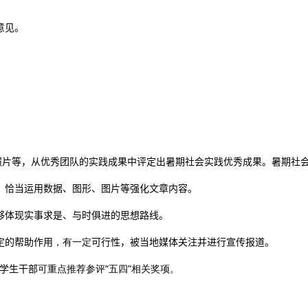
意见。
照片等，从优秀团队的实践成果中评定出暑期社会实践优秀成果。暑期社
，恰当运用数据、图形、图片等强化文章内容。
够体现实事求是、与时俱进的思想路线。
定的帮助作用
，有一定
可行性，被当地媒体关注并进行宣传报道。
学生干部
可重点推荐参评“五四”相关奖项。