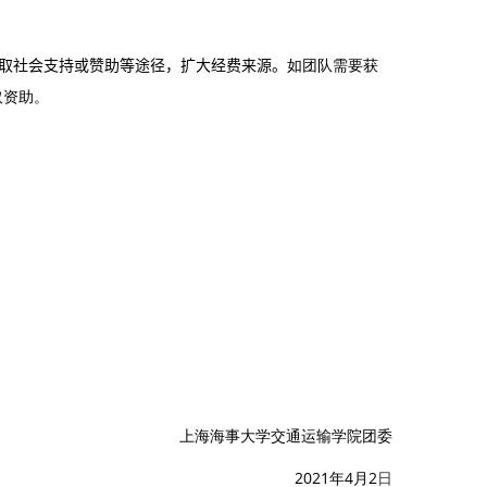
取社会支持或赞助等途径，扩大经费来源。
如团队需要获
取资助。
上海海事大学交通运输学院团委
2021
年
4
月
2
日