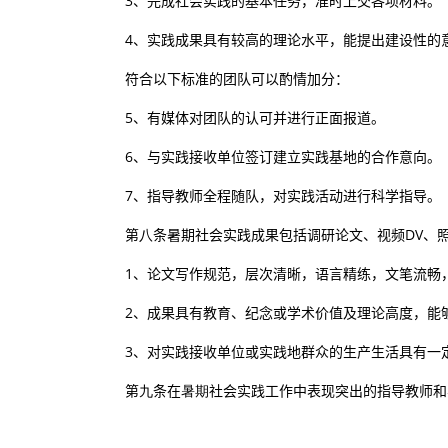
3、完成社会实践的基本任务，准时上交各项材料。
4、实践成果具有较高的理论水平，能提出建设性的
符合以下标准的团队可以酌情加分：
5
、有媒体对团队的认可并进行正面报道。
6
、与实践接收单位签订建立实践基地的合作意向。
7
、指导教师全程随队，对实践活动进行科学指导。
第
八
条
暑期社会实践成果包括调研论文、视频DV、
1、论文写作规范，层次清晰，语言精练，文笔流畅
2、成果具有教育、纪念或学术价值及理论高度，能
3、对实践接收单位或实践地群众的生产生活具有一
第
九
条
在
暑期
社会实践工作中表现突出的指导教师和