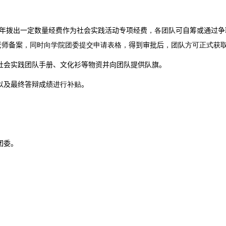
年拨出一定数量经费作为社会实践活动专项经费
，各团队
可自筹或通过争
老师备案
，同时向学院团委提交申请表格，
得到审批后
，团队方可正式获
社会实践团队手册、文化衫等物资并向团队提供
队
旗。
以及最终答辩成绩
进行补贴
。
团委。