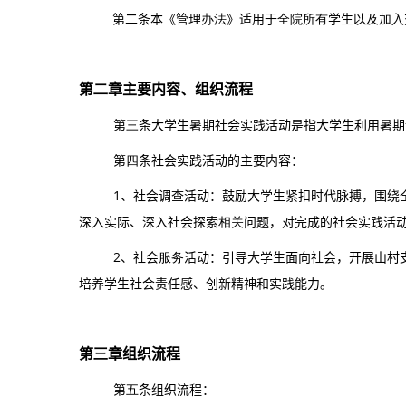
第二条
本《管理
办法
》适用于
全院所有
学生
以及加入
第
二
章
主要内容、组织流程
第
三
条
大学生暑期社会实践活动是指大学生利用暑期
第
四
条
社会实践活动的主要内容：
1、社会调查活动：鼓励大学生紧扣时代脉搏，围绕
深入实际、深入社会探索
相关
问题，对完成的社会实践活
2
、社会
服务
活动：引导大学生面向社会，开展山村
培养学生社会责任感、创新精神和实践能力。
第
三
章
组织流程
第
五
条
组织流程：