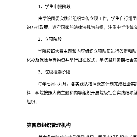
1、学生申报阶段
由
学
院
团委实践部
组织宣传立项工作，学生自行组团
的方针政策
、遵守国家的法律法规为前提
，注重中华传统
2、立项阶段
学院按照大赛主题和内容组织立项队伍进行答辩和队
化衫及保险单等物资并举行出征仪式，学院召开暑期社会
3、
院级推选阶段
每年
七月--九月，各实践
队
按照既定计划完成社会实
料
，学
院按照大赛主题和内容组织开展院级社会实践结项
组织
。
第
四
章
组织管理机构