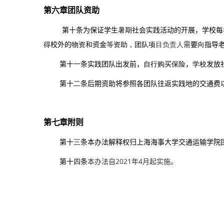
第
六
章
团队资助
第十条
为保证学生
暑期
社会实践活动的开展，学校每
得
校外的
物资和
资金
等资助，团队项
目负责人
需
要
向
指导
第十
一
条
实践团队出发前，
自行购买保险
，
学校
发放
第十
二
条
后期资助将参照各团队往返实践地的交通费
第
七
章
附则
第十
三
条
本办法解释权归上海海事大学交通运输学院
第十
四
条
本办法自2021年
4
月起实施。