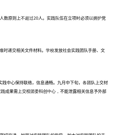
人数原则上
不超过
20人。实践队伍在立项
时
必须以
拥护
党
准时递交相关文件材料。
学校
发放社会实践团队手册、文
实践中心保持联络，信息通畅。九月中下旬，
各团队
上交材
实践成果需上交校
团委
科创
中心，
不能泄露相关信息予外部