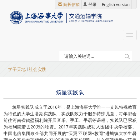
跳
院长信箱
登录
English version
转
到
主
要
Togg
内
navi
容
当
学子天地
社会实践
前
位
筑星实践队
置
筑星实践队成立于2016年，是上海海事大学唯一一支以特殊教育
为特色的大学生暑期实践队，实践队致力于服务特殊儿童，每年都会
前往河南省鹤壁福利院开展音乐、手工、手语等课程，实践队已累积
为福利院带去20万的物资。2017年实践队成功入围团中央学校部、
中国电信集团政企部共同开展的“‘天翼’互联网+教育”进城镇大学生暑
期社会实践专项活动全国100支重点实践团队，并在评选活动中获得