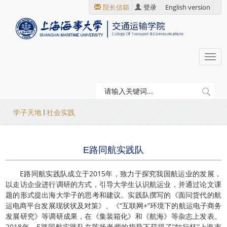
跳
院长信箱
登录
English version
转
到
主
要
Togg
内
navi
容
当
学子天地
社会实践
前
位
E路同航实践队
置
E路同航实践队成立于2015年，致力于探究我国航运业的发展，
以走访企业进行调研的方式，引导大学生认识航运业，并通过论文课
题的形式提出海大学子的思考和建议。实践队撰写的《面问货代的航
运电商平台发展现状状及对策》、《“互联网+”环境下的航运电子商务
发展研究》等调研成果，在《集装箱化》和《航海》等杂志上发表。
2018年，E路同航实践队在陈扬老师的指导下获得了“知行杯”上海市