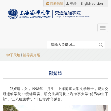
跳
院长信箱
登录
English version
转
到
主
要
Togg
内
navi
容
当
学子天地
辅导员介绍
前
位
邵婧婧
置
邵婧婧，女，1998年11月生，上海海事大学文学硕士，现为交
通运输学院22级辅导员。研究生期间获上海海事大学“优秀学生干
部”、“三八红旗手”、“十佳标兵”等荣誉。