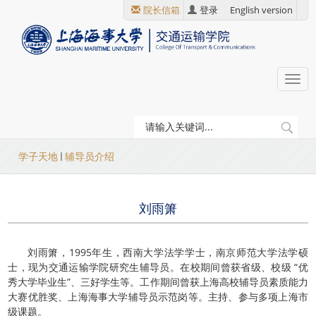
跳
院长信箱
登录
English version
转
到
主
要
Togg
内
navi
容
当
学子天地
辅导员介绍
前
位
刘雨箫
置
刘雨箫，1995年生，西南大学法学学士，南京师范大学法学硕
士，现为交通运输学院研究生辅导员。在校期间曾获省级、校级 “优
秀大学毕业生”、三好学生等。工作期间曾获上海高校辅导员素质能力
大赛优胜奖、上海海事大学辅导员示范岗等。主持、参与多项上海市
级课题。