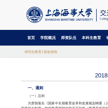
首页
学院概况
师资队伍
本科生教育
当
跳
研究生教育
奖励资助
转
前
到
主
位
要
置
内
20
容
一、通则
（一）总则
为贯彻落实《国家中长期教育改革和发展规划纲要（20