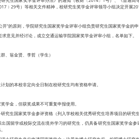
究生国家奖学金评审办法》的通知（教财〔2014〕1号）、《普通高等
17﹞29号）等相关文件精神，校研究生奖学金评审领导小组决定开展2
公开”的原则，学院研究生国家奖学金评审小组负责研究生国家奖学金的
分征求意见并经讨论，成立交通运输学院国家奖学金评审小组，名单如下。
袁群、翁金贤、李哲（学生）
生计划的本校非定向全日制在校研究生均有资格申请。
家奖学金，但获奖成果不可重复申报使用。
备研究生国家奖学金参评资格（列入学校相关优秀研究生培养项目的研究
派出国留学或校际交流在境外学习的研究生，仍具备研究生国家奖学金参
格。