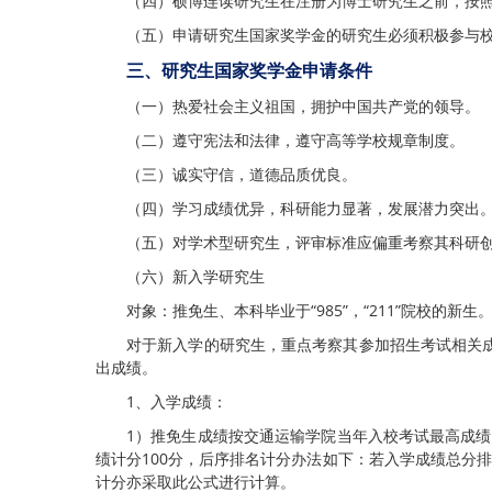
（四）硕博连读研究生在注册为博士研究生之前，按
（五）申请研究生国家奖学金的研究生必须积极参与
三、研究生国家奖学金申请条件
（一）热爱社会主义祖国，拥护中国共产党的领导。
（二）遵守宪法和法律，遵守高等学校规章制度。
（三）诚实守信，道德品质优良。
（四）学习成绩优异，科研能力显著，发展潜力突出
（五）对学术型研究生，评审标准应偏重考察其科研
（六）新入学研究生
对象：推免生、本科毕业于“985”，“211”院校的新生
对于新入学的研究生，重点考察其参加招生考试相关
出成绩。
1、入学成绩：
1）推免生成绩按交通运输学院当年入校考试最高成绩计算
绩计分100分，后序排名计分办法如下：若入学成绩总分排
计分亦采取此公式进行计算。