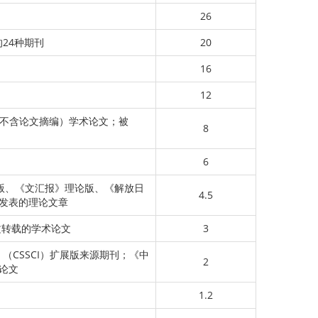
26
的24种期刊
20
16
12
的（不含论文摘编）学术论文；被
8
6
版、《文汇报》理论版、《解放日
4.5
发表的理论文章
文转载的学术论文
3
（CSSCI）扩展版来源期刊；《中
2
论文
1.2