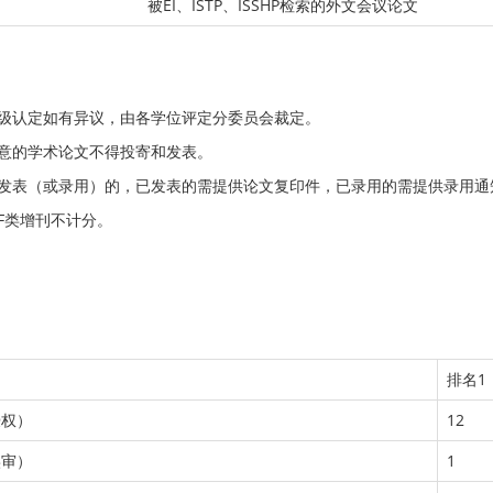
被EI、ISTP、ISSHP检索的外文会议论文
级认定如有异议，由各学位评定分委员会裁定。
意的学术论文不得投寄和发表。
已发表（或录用）的，已发表的需提供论文复印件，已录用的需提供录用通
F类增刊不计分。
排名1
授权）
12
实审）
1